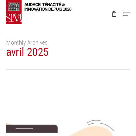
Skip
Menu
to
main
content
Monthly Archives
avril 2025
Recrutement
–
Alternance
/
Stage
long
–