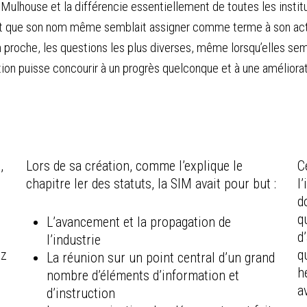
 Mulhouse et la différencie essentiellement de toutes les institut
roit que son nom même semblait assigner comme terme à son activ
proche, les questions les plus diverses, même lorsqu’elles sembla
ion puisse concourir à un progrès quelconque et à une améliorat
s
,
Lors de sa création, comme l’explique le
C
a
chapitre Ier des statuts, la SIM avait pour but :
l
d
q
L’avancement et la propagation de
d
l’industrie
ez
q
La réunion sur un point central d’un grand
h
nombre d’éléments d’information et
a
d’instruction