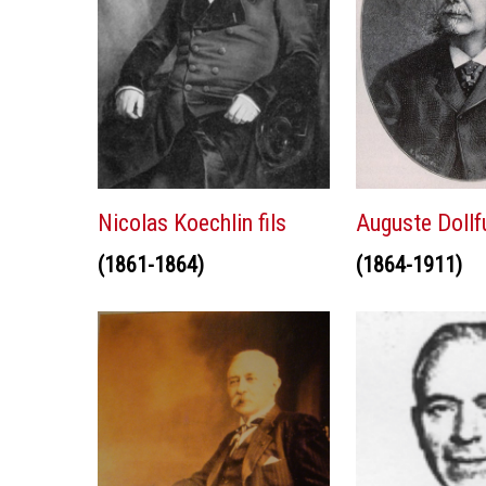
Nicolas Koechlin fils
Auguste Dollf
(1861-1864)
(1864-1911)