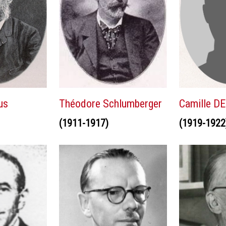
us
Théodore Schlumberger
Camille D
(1911-1917)
(1919-1922