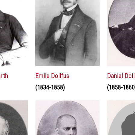
rth
Emile Dollfus
Daniel Doll
(1834-1858)
(1858-1860