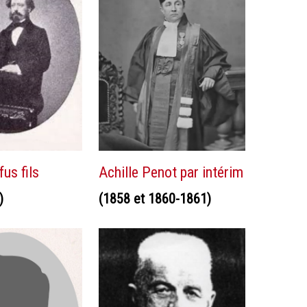
fus fils
Achille Penot par intérim
)
(1858 et 1860-1861)