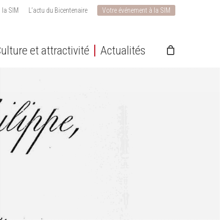
 la SIM
L’actu du Bicentenaire
Votre événement à la SIM
ulture et attractivité
Actualités