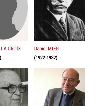
E LA CROIX
Daniel MIEG
)
(1922-1932)