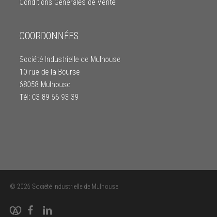
Conditions Générales de Vente
COORDONNÉES
Société Industrielle de Mulhouse
10 rue de la Bourse
68058 Mulhouse
Tél: 03 89 66 93 39
© 2026 Société Industrielle de Mulhouse.
facebook
linkedin