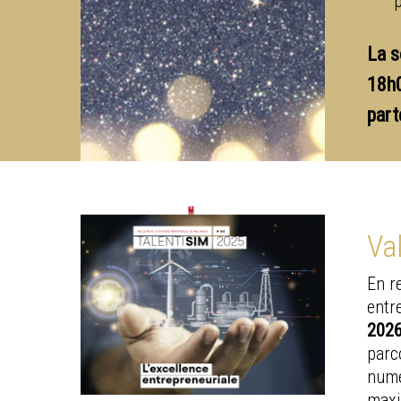
La s
18h0
part
Va
En r
entr
2026
parc
numé
maxim