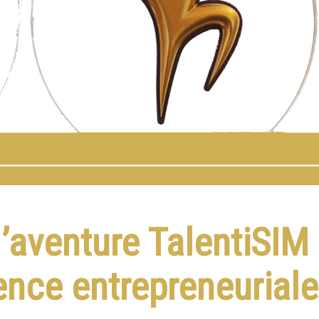
l’aventure TalentiSI
lence entrepreneurial