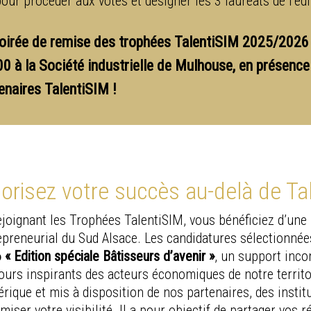
pour procéder aux votes et désigner les 3 lauréats de l’éd
oirée de remise des trophées TalentiSIM 2025/2026 
0 à la Société industrielle de Mulhouse, en présence
enaires TalentiSIM !
lorisez votre succès au-delà de Ta
ejoignant les Trophées TalentiSIM, vous bénéficiez d’une
epreneurial du Sud Alsace. Les candidatures sélectionnée
 « Edition spéciale Bâtisseurs d’avenir »
, un support inco
ours inspirants des acteurs économiques de notre territoi
rique et mis à disposition de nos partenaires, des institu
iser votre visibilité. Il a pour objectif de partager vos ré