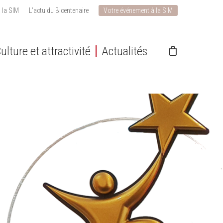
 la SIM
L’actu du Bicentenaire
Votre événement à la SIM
ulture et attractivité
Actualités