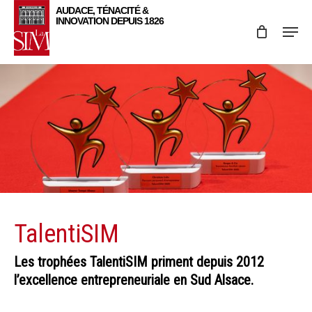
Skip
Menu
to
main
content
TalentiSIM
Les trophées TalentiSIM priment depuis 2012
l’excellence entrepreneuriale en Sud Alsace.