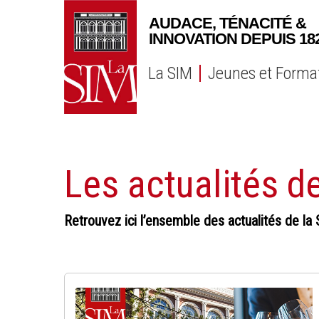
Skip
to
main
content
La SIM
Jeunes et Forma
Les actualités d
Retrouvez ici l’ensemble des actualités de la 