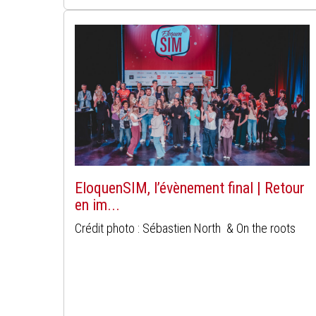
EloquenSIM, l’évènement final | Retour
en im...
Crédit photo : Sébastien North & On the roots