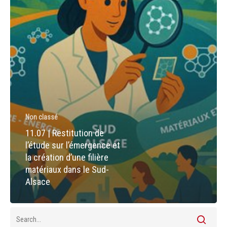
et
la
création
d’une
filière
matériaux
dans
le
Sud-
Non classé
Alsace
11.07 | Restitution de
l’étude sur l’émergence et
la création d’une filière
matériaux dans le Sud-
Alsace