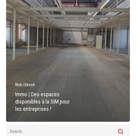
SIM
pour
les
entreprises
!
Non classé
Immo | Des espaces
disponibles à la SIM pour
les entreprises !