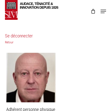
Skip
Menu
to
main
content
Se déconnecter
Retour
Adhérent personne physique