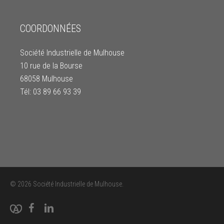
COORDONNÉES
Société Industrielle de Mulhouse
10 rue de la Bourse
68058 Mulhouse
Tél: 03 89 66 93 39
© 2026 Société Industrielle de Mulhouse.
facebook
linkedin