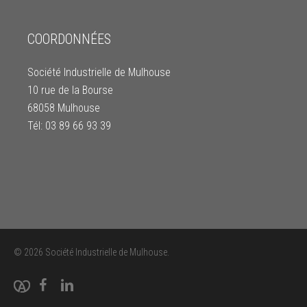
COORDONNÉES
Société Industrielle de Mulhouse
10 rue de la Bourse
68058 Mulhouse
Tél: 03 89 66 93 39
© 2026 Société Industrielle de Mulhouse.
facebook
linkedin