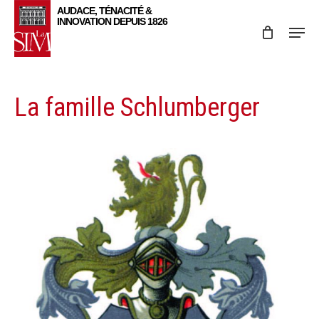
Skip
Menu
to
main
content
La famille Schlumberger