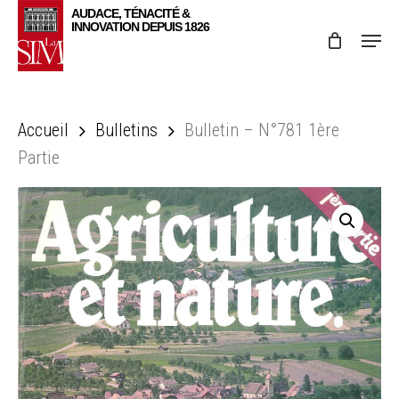
Skip
Menu
to
main
content
Accueil
Bulletins
Bulletin – N°781 1ère
Partie