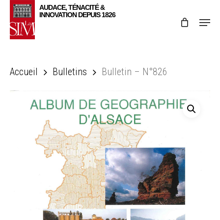
Skip
Menu
to
main
content
Accueil
Bulletins
Bulletin – N°826