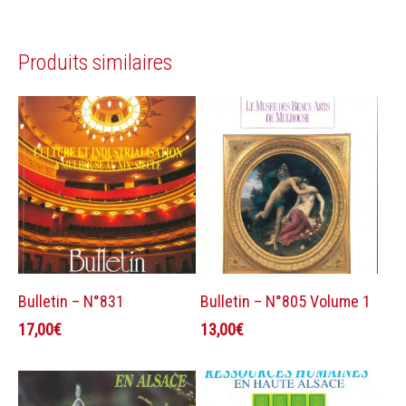
Produits similaires
Ajouter au panier
Ajouter au panier
Bulletin – N°831
Bulletin – N°805 Volume 1
17,00
€
13,00
€