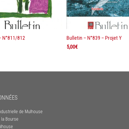
Ajouter au panier
Ajouter au panier
 – N°811/812
Bulletin – N°839 – Projet Y
5,00
€
ONNÉES
ndustrielle de Mulhouse
 la Bourse
lhouse