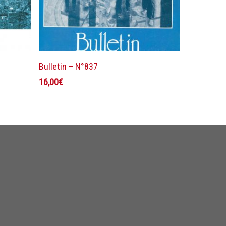
Ajouter au panier
Bulletin – N°837
16,00
€