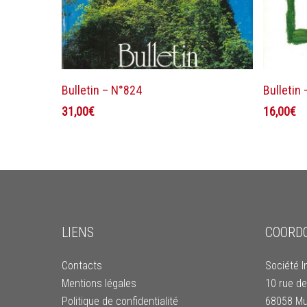
Ajouter au panier
Bulletin – N°824
Bulletin
31,00
€
16,00
€
LIENS
COORD
Contacts
Société I
Mentions légales
10 rue de
Politique de confidentialité
68058 Mu