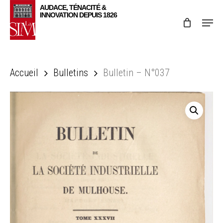
Skip
Menu
to
main
content
Accueil
Bulletins
Bulletin – N°037