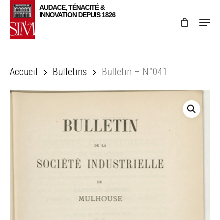
Skip
Menu
to
main
content
Accueil
Bulletins
Bulletin – N°041