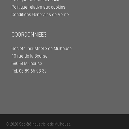
Politique relative aux cookies
Conditions Générales de Vente
COORDONNÉES
Société Industrielle de Mulhouse
10 rue de la Bourse
68058 Mulhouse
Tél: 03 89 66 93 39
© 2026 Société Industrielle de Mulhouse.