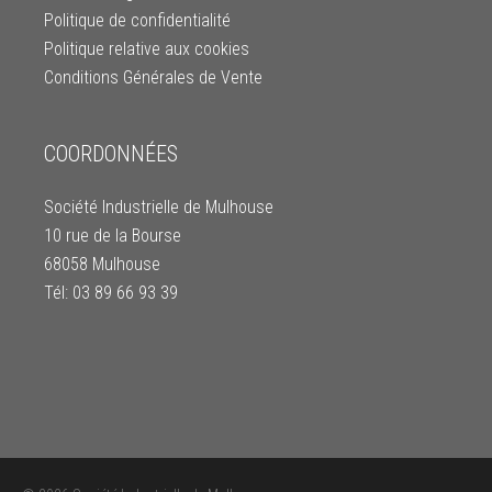
Politique de confidentialité
Politique relative aux cookies
Conditions Générales de Vente
COORDONNÉES
Société Industrielle de Mulhouse
10 rue de la Bourse
68058 Mulhouse
Tél: 03 89 66 93 39