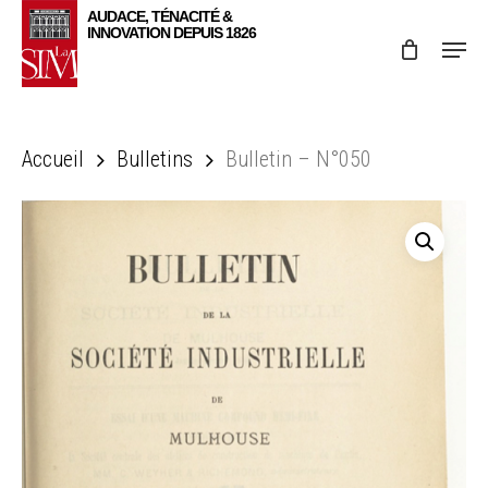
Skip
Menu
to
main
content
Accueil
Bulletins
Bulletin – N°050