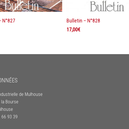
Ajouter au panier
Ajouter au panier
 – N°827
Bulletin – N°828
17,00
€
ONNÉES
ndustrielle de Mulhouse
 la Bourse
lhouse
9 66 93 39