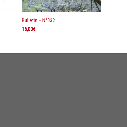
Ajouter au panier
Bulletin – N°832
16,00
€