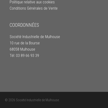
Politique relative aux cookies
Conditions Générales de Vente
COORDONNÉES
Société Industrielle de Mulhouse
10 rue de la Bourse
68058 Mulhouse
Tél: 03 89 66 93 39
© 2026 Société Industrielle de Mulhouse.