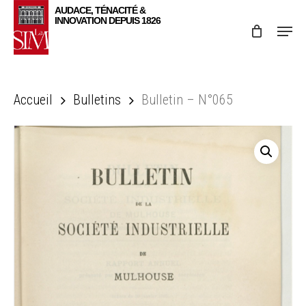
Skip
Menu
to
main
content
Accueil
Bulletins
Bulletin – N°065