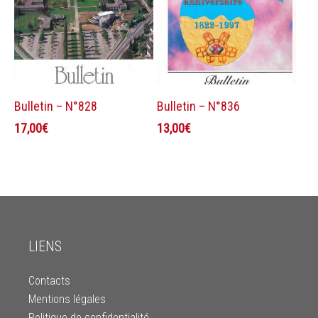
Ajouter au panier
Ajouter au panier
Bulletin – N°828
Bulletin – N°836
17,00
€
13,00
€
LIENS
Contacts
Mentions légales
Politique de confidentialité