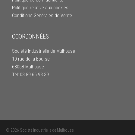
Politique relative aux cookies
Conditions Générales de Vente
COORDONNÉES
Société Industrielle de Mulhouse
10 rue de la Bourse
68058 Mulhouse
Tél: 03 89 66 93 39
© 2026 Société Industrielle de Mulhouse.