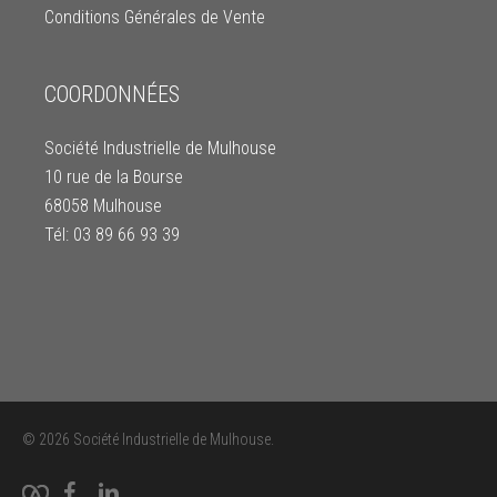
Conditions Générales de Vente
COORDONNÉES
Société Industrielle de Mulhouse
10 rue de la Bourse
68058 Mulhouse
Tél: 03 89 66 93 39
© 2026 Société Industrielle de Mulhouse.
facebook
linkedin