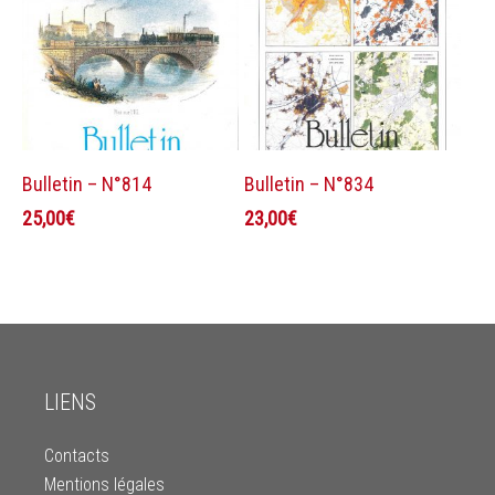
Ajouter au panier
Ajouter au panier
Bulletin – N°814
Bulletin – N°834
25,00
€
23,00
€
LIENS
Contacts
Mentions légales