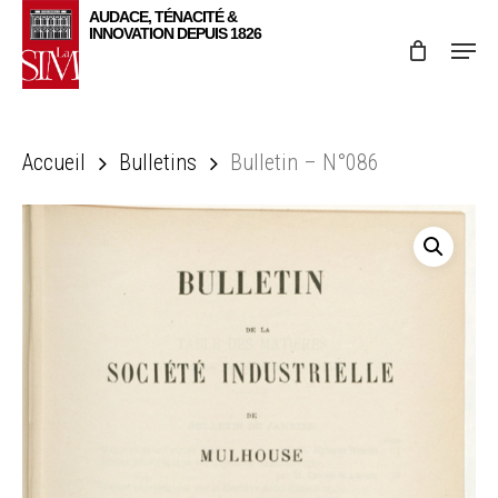
Skip
Menu
to
main
content
Accueil
Bulletins
Bulletin – N°086