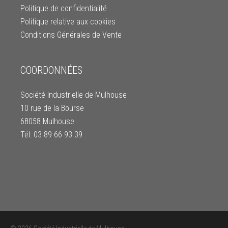
Politique de confidentialité
Politique relative aux cookies
Conditions Générales de Vente
COORDONNÉES
Société Industrielle de Mulhouse
10 rue de la Bourse
68058 Mulhouse
Tél: 03 89 66 93 39