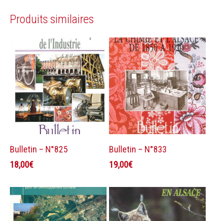
Produits similaires
Ajouter au panier
Ajouter au panier
Bulletin – N°825
Bulletin – N°833
18,00
€
19,00
€