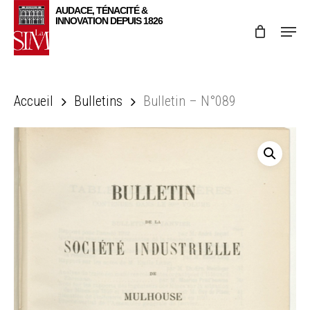
Skip
Menu
to
main
content
Accueil
Bulletins
Bulletin – N°089