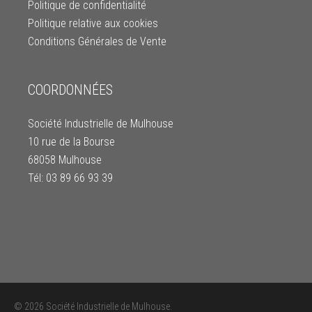
Politique de confidentialité
Politique relative aux cookies
Conditions Générales de Vente
COORDONNÉES
Société Industrielle de Mulhouse
10 rue de la Bourse
68058 Mulhouse
Tél: 03 89 66 93 39
© 2026 Société Industrielle de Mulhouse.