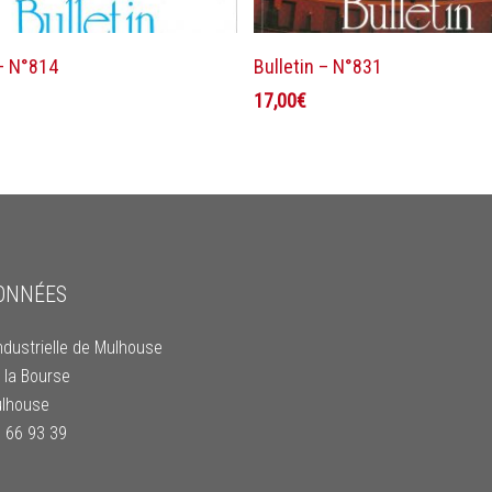
Ajouter au panier
Ajouter au panier
 – N°814
Bulletin – N°831
17,00
€
ONNÉES
ndustrielle de Mulhouse
 la Bourse
lhouse
9 66 93 39