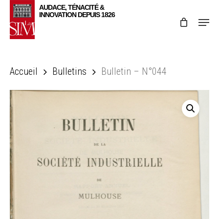
Skip
Menu
to
main
content
Accueil
Bulletins
Bulletin – N°044