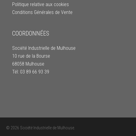
Politique relative aux cookies
Conditions Générales de Vente
COORDONNÉES
Société Industrielle de Mulhouse
10 rue de la Bourse
68058 Mulhouse
Tél: 03 89 66 93 39
© 2026 Société Industrielle de Mulhouse.