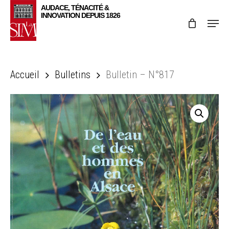
Skip
Menu
to
main
content
Accueil
Bulletins
Bulletin – N°817