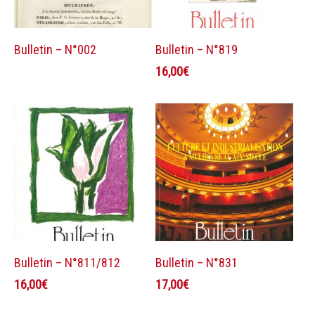
Lire la suite
Ajouter au panier
Bulletin – N°002
Bulletin – N°819
16,00
€
Ajouter au panier
Ajouter au panier
Bulletin – N°811/812
Bulletin – N°831
16,00
€
17,00
€