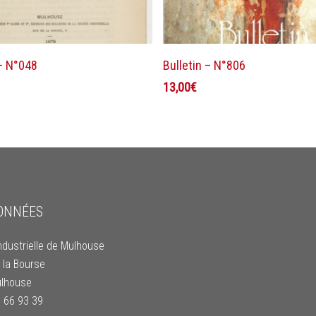
Lire la suite
Ajouter au panier
 – N°048
Bulletin – N°806
13,00
€
ONNÉES
ndustrielle de Mulhouse
 la Bourse
lhouse
9 66 93 39