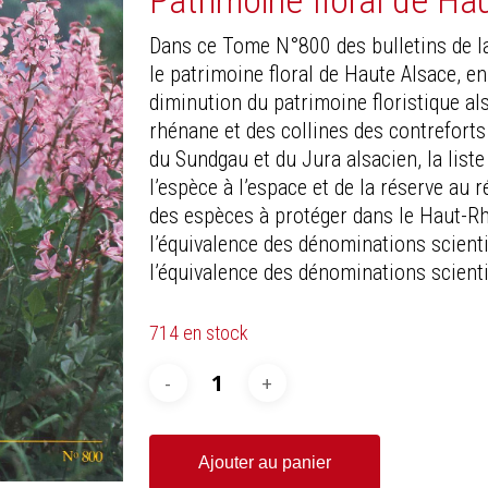
Patrimoine floral de Ha
Dans ce Tome N°800 des bulletins de l
le patrimoine floral de Haute Alsace, en 
diminution du patrimoine floristique als
rhénane et des collines des contreforts
du Sundgau et du Jura alsacien, la list
l’espèce à l’espace et de la réserve au ré
des espèces à protéger dans le Haut-R
l’équivalence des dénominations scien
l’équivalence des dénominations scienti
714 en stock
Ajouter au panier