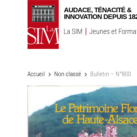
Skip
to
main
content
La SIM
Jeunes et Forma
Accueil
Non classé
Bulletin – N°800