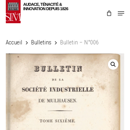
Skip
Menu
to
main
content
Accueil
Bulletins
Bulletin – N°006