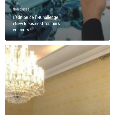
Non classé
L’édition de l’i4Challenge
«New Ideas» est toujours
en cours !
Retour
sur
la
réunion
de
lancement
d’EloquenSIM
!