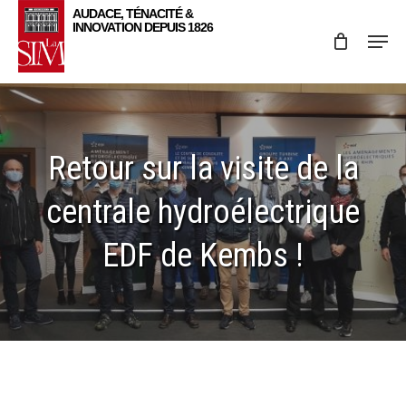
Skip
Menu
to
main
content
Retour sur la visite de la
centrale hydroélectrique
EDF de Kembs !