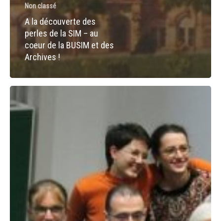
Non classé
A la découverte des
perles de la SIM – au
coeur de la BUSIM et des
Archives !
Courts-
Circuits
2020
–
Appel
à
projet
!