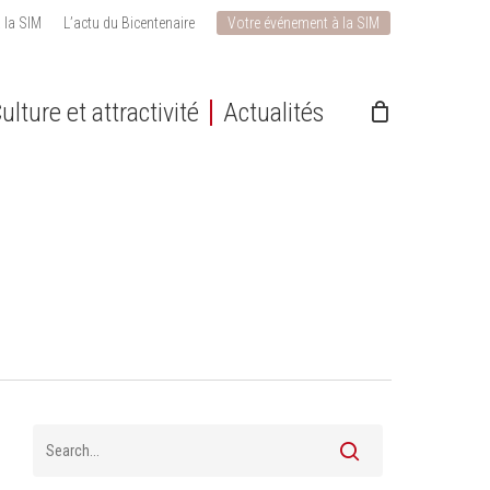
 la SIM
L’actu du Bicentenaire
Votre événement à la SIM
ulture et attractivité
Actualités