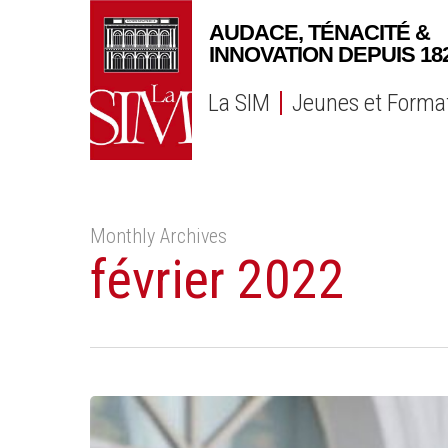
Skip
to
main
content
La SIM
Jeunes et Forma
Monthly Archives
février 2022
10/03/22
l