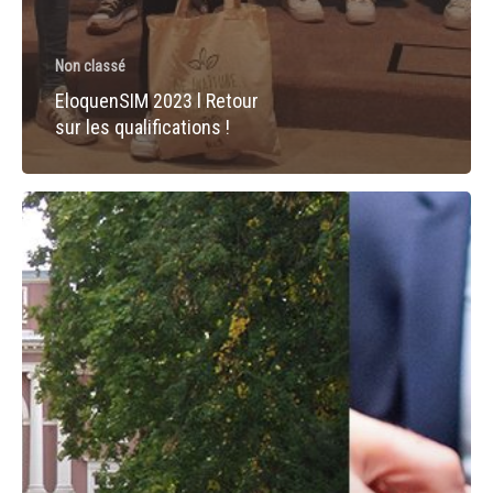
Non classé
EloquenSIM 2023 l Retour
sur les qualifications !
30.03
|
Stammtisch
de
printemps