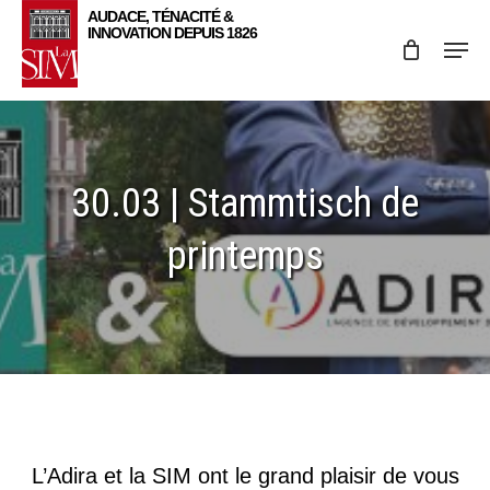
Skip
Menu
to
main
content
30.03 | Stammtisch de
printemps
L’Adira et la SIM ont le grand plaisir de vous