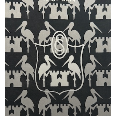
&
Cie