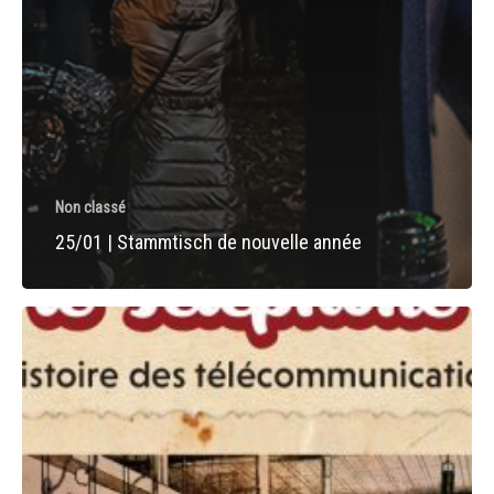
Non classé
25/01 | Stammtisch de nouvelle année
Replay
|
Café
de
l’histoire
« Les
Télécommunications