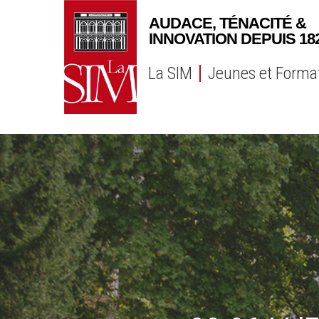
Skip
to
main
content
La SIM
Jeunes et Forma