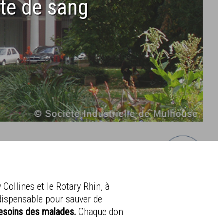
cte de sang
Collines et le Rotary Rhin, à
dispensable pour sauver de
besoins des malades.
Chaque don