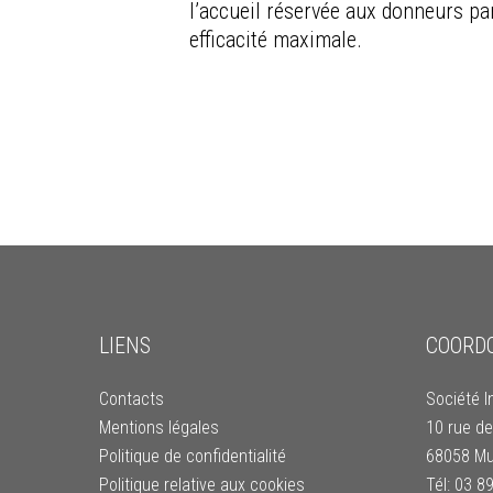
l’accueil réservée aux donneurs pa
efficacité maximale.
LIENS
COORD
Contacts
Société I
Mentions légales
10 rue de
Politique de confidentialité
68058 Mu
Politique relative aux cookies
Tél: 03 8