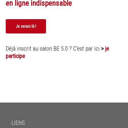
en ligne indispensable
Je serais là !
Déjà inscrit au salon BE 5.0 ? C’est par ici
>
je
participe
LIENS