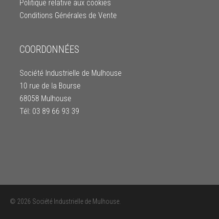
Politique relative aux cookies
Conditions Générales de Vente
COORDONNÉES
Société Industrielle de Mulhouse
10 rue de la Bourse
68058 Mulhouse
Tél: 03 89 66 93 39
© 2026 Société Industrielle de Mulhouse.