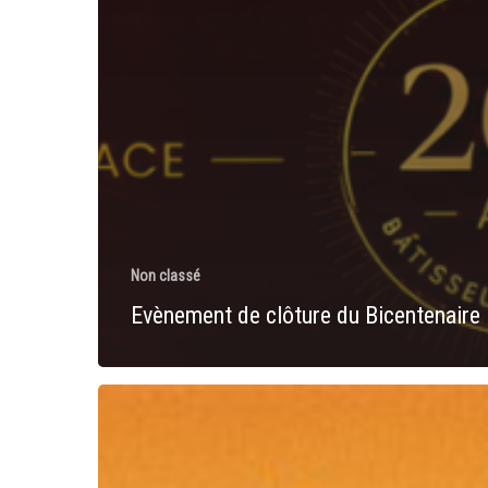
Non classé
Evènement de clôture du Bicentenaire
Un
an
après
: