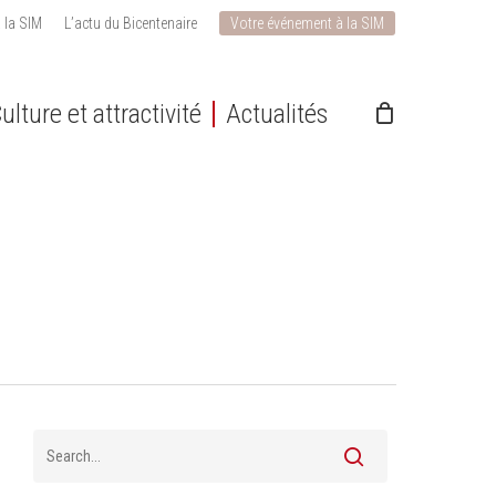
 la SIM
L’actu du Bicentenaire
Votre événement à la SIM
ulture et attractivité
Actualités