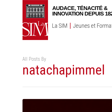
Skip
to
main
content
La SIM
Jeunes et Forma
All Posts By
natachapimmel
Evènement
de