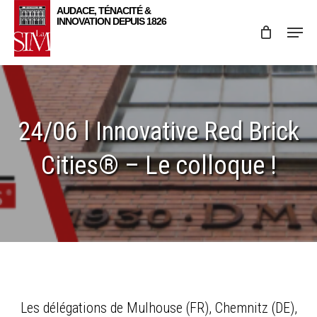
Skip
Menu
to
main
content
24/06 l Innovative Red Brick
Cities® – Le colloque !
Les délégations de Mulhouse (FR), Chemnitz (DE),