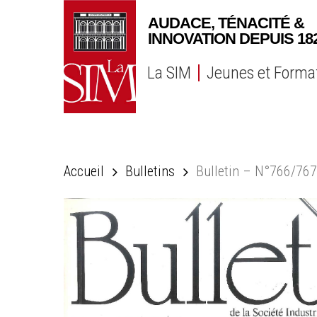
Skip
to
main
content
La SIM
Jeunes et Forma
Accueil
Bulletins
Bulletin – N°766/767