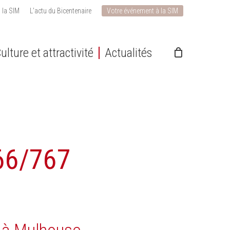
 la SIM
L’actu du Bicentenaire
Votre événement à la SIM
ulture et attractivité
Actualités
766/767