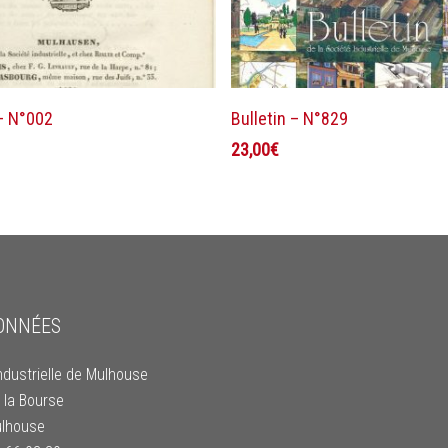
Lire la suite
Ajouter au panier
 – N°002
Bulletin – N°829
23,00
€
ONNÉES
ndustrielle de Mulhouse
 la Bourse
lhouse