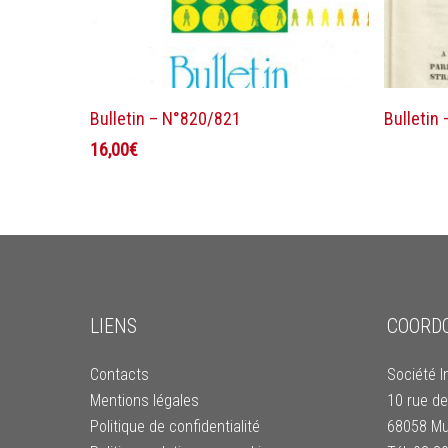
Ajouter au panier
Bulletin – N°820/821
Bulletin
16,00
€
LIENS
COORD
Contacts
Société I
Mentions légales
10 rue de
Politique de confidentialité
68058 Mu