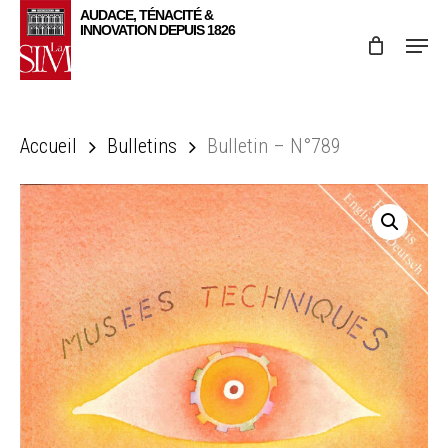
Skip
Menu
to
main
content
Accueil
Bulletins
Bulletin – N°789