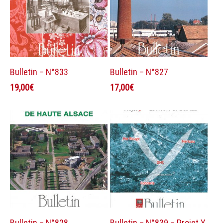
Ajouter au panier
Ajouter au panier
Bulletin – N°833
Bulletin – N°827
19,00
€
17,00
€
Ajouter au panier
Ajouter au panier
Bulletin – N°828
Bulletin – N°839 – Projet Y