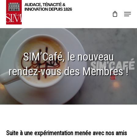
Skip
Menu
to
main
content
SIM’Café, le nouveau
rendez-vous des Membres !
Suite à une expérimentation menée avec nos amis