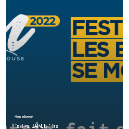
!
Non classé
Festival JAIM, la 1ère