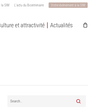
 la SIM
L’actu du Bicentenaire
Votre événement à la SIM
ulture et attractivité
Actualités