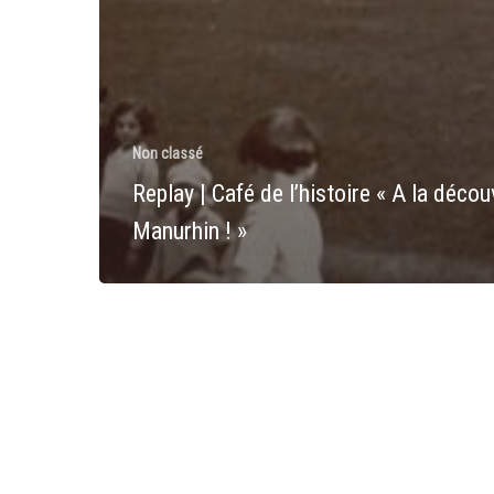
Non classé
Replay | Café de l’histoire « A la déco
Manurhin ! »
25/03/2022
|
Conférence
« Suivez
le
fil
de