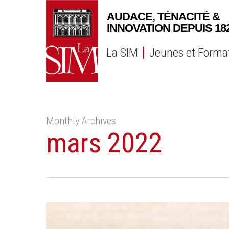
Skip
to
main
content
La SIM
Jeunes et Forma
Monthly Archives
mars 2022
Replay
|