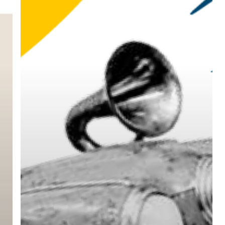
la
Rebberg
Speed
Down
!