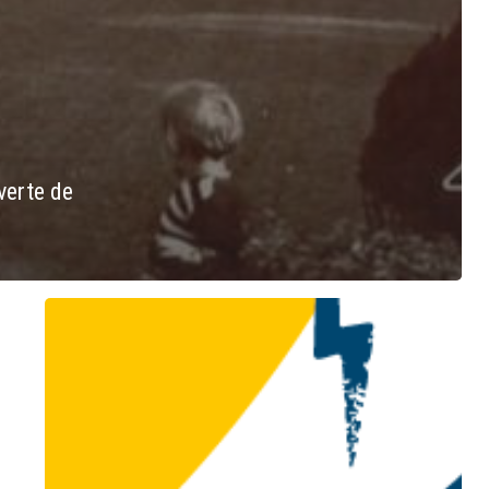
uverte de
24-
26.06
|
JAIM
–
Participez
à