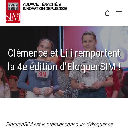
Skip
Menu
to
main
content
Clémence et Lili remportent
la 4e édition d’EloquenSIM !
EloquenSIM est le premier concours d’éloquence