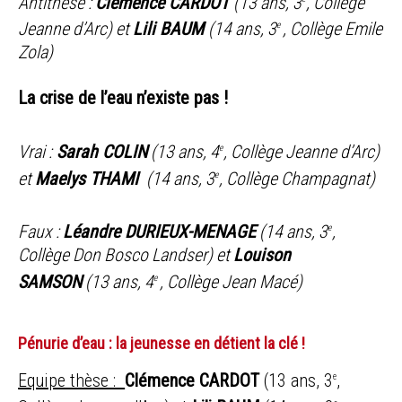
Antithèse :
Clémence CARDOT
(13 ans, 3
, Collège
Jeanne d’Arc) et
Lili BAUM
(14 ans, 3
, Collège Emile
e
Zola)
La crise de l’eau n’existe pas !
Vrai :
Sarah COLIN
(13 ans, 4
, Collège Jeanne d’Arc)
e
et
Maelys THAMI
(14 ans, 3
, Collège Champagnat)
e
Faux :
Léandre DURIEUX-MENAGE
(14 ans, 3
,
e
Collège Don Bosco Landser) et
Louison
SAMSON
(13 ans, 4
, Collège Jean Macé)
e
Pénurie d’eau : la jeunesse en détient la clé !
Equipe thèse :
Clémence CARDOT
(13 ans, 3
,
e