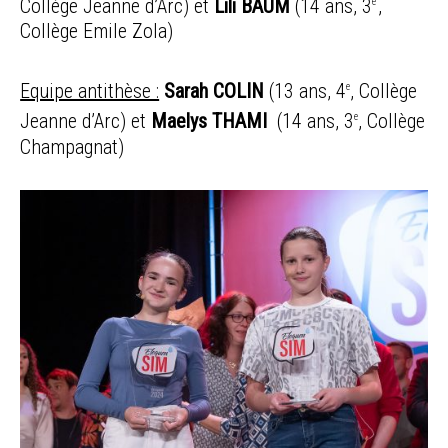
Collège Jeanne d’Arc) et
Lili BAUM
(14 ans, 3
,
e
Collège Emile Zola)
Equipe antithèse :
Sarah COLIN
(13 ans, 4
, Collège
e
Jeanne d’Arc) et
Maelys THAMI
(14 ans, 3
, Collège
e
Champagnat)