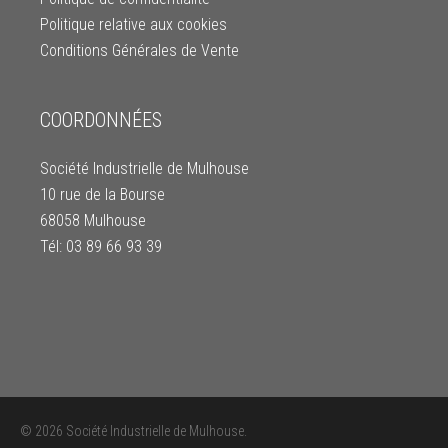
Politique relative aux cookies
Conditions Générales de Vente
COORDONNÉES
Société Industrielle de Mulhouse
10 rue de la Bourse
68058 Mulhouse
Tél: 03 89 66 93 39
© 2026 Société Industrielle de Mulhouse.