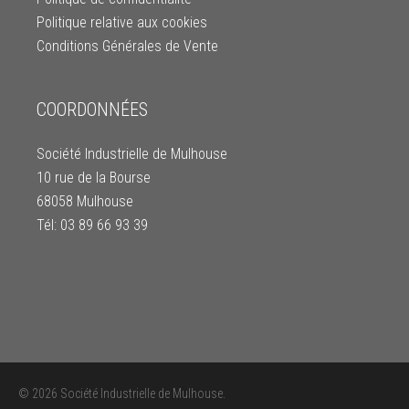
Politique relative aux cookies
Conditions Générales de Vente
COORDONNÉES
Société Industrielle de Mulhouse
10 rue de la Bourse
68058 Mulhouse
Tél: 03 89 66 93 39
© 2026 Société Industrielle de Mulhouse.