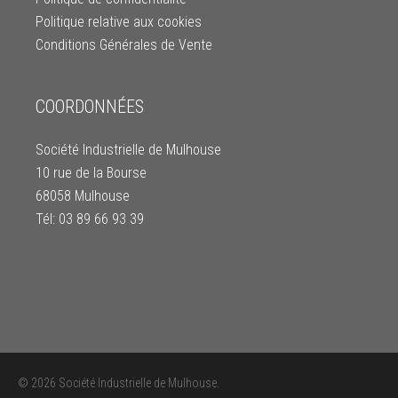
Politique relative aux cookies
Conditions Générales de Vente
COORDONNÉES
Société Industrielle de Mulhouse
10 rue de la Bourse
68058 Mulhouse
Tél: 03 89 66 93 39
© 2026 Société Industrielle de Mulhouse.